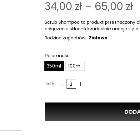
34,00
zł
–
65,00
zł
Scrub Shampoo to produkt przeznaczony d
połączenie składników idealnie nadaje si
Rodzina zapachów:
Ziołowe
Pojemność
350ml
100ml
Ilość
DODA