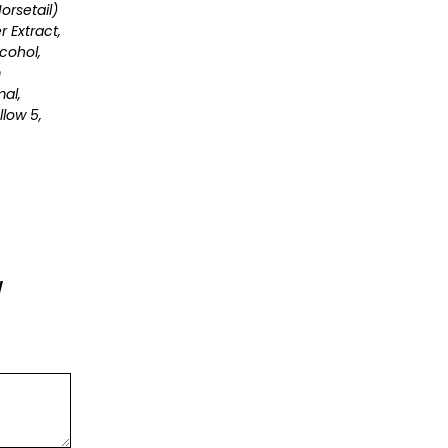
orsetail)
 Extract,
cohol,
m
mal,
llow 5,
/