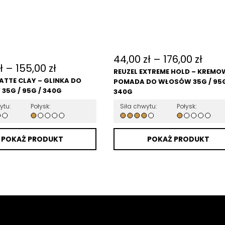
44,00
zł
–
176,00
zł
ł
–
155,00
zł
REUZEL EXTREME HOLD – KREM
ATTE CLAY – GLINKA DO
POMADA DO WŁOSÓW 35G / 95G
35G / 95G / 340G
340G
ytu:
Połysk:
Siła chwytu:
Połysk:
POKAŻ PRODUKT
POKAŻ PRODUKT