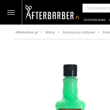
WSZYSTKIE MARKI
Afterbarber.pl
Włosy
Szampony i odżywki
Sza
>
>
>