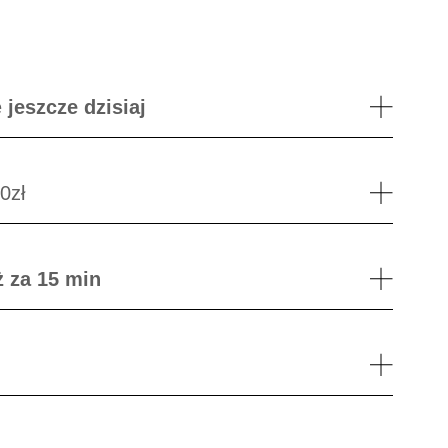
ę
jeszcze dzisiaj
0zł
ż za 15 min