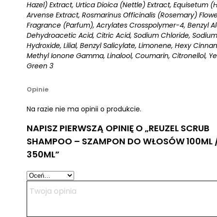
Hazel) Extract, Urtica Dioica (Nettle) Extract, Equisetum (H
Arvense Extract, Rosmarinus Officinalis (Rosemary) Flower
Fragrance (Parfum), Acrylates Crosspolymer-4, Benzyl Al
Dehydroacetic Acid, Citric Acid, Sodium Chloride, Sodiu
Hydroxide, Lilial, Benzyl Salicylate, Limonene, Hexy Cinna
Methyl Ionone Gamma, Linalool, Coumarin, Citronellol, Ye
Green 3
Opinie
Na razie nie ma opinii o produkcie.
NAPISZ PIERWSZĄ OPINIĘ O „REUZEL SCRUB
SHAMPOO – SZAMPON DO WŁOSÓW 100ML 
350ML”