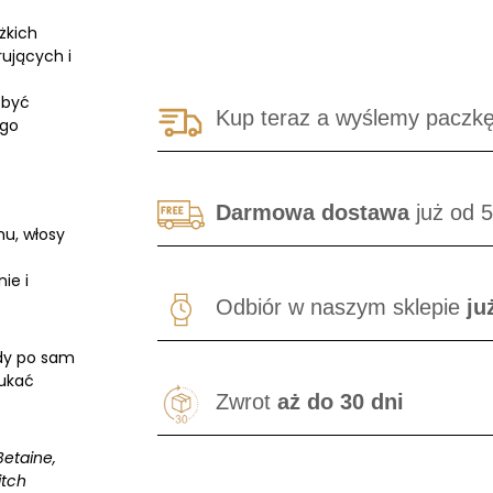
żkich
ujących i
 być
Kup teraz a wyślemy paczk
ego
Darmowa dostawa
już od 5
mu, włosy
ie i
Odbiór w naszym sklepie
ju
dy po sam
łukać
Zwrot
aż do 30 dni
Betaine,
itch