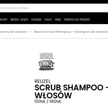
WŁOSY
BRODA I WĄSY
GOLENIE
CIAŁO
INNE
POMYSŁY NA PREZENT
mpony do włosów
Reuzel Scrub Shampoo – Szampon do włosów 
>
REUZEL
SCRUB SHAMPOO 
WŁOSÓW
100ML / 350ML