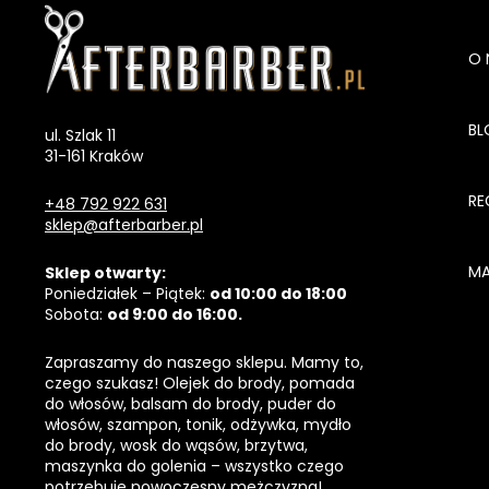
O 
BL
ul. Szlak 11
31-161 Kraków
RE
+48 792 922 631
sklep@afterbarber.pl
MA
Sklep otwarty:
Poniedziałek – Piątek:
od 10:00 do 18:00
Sobota:
od 9:00 do 16:00.
Zapraszamy do naszego sklepu. Mamy to,
czego szukasz! Olejek do brody, pomada
do włosów, balsam do brody, puder do
włosów, szampon, tonik, odżywka, mydło
do brody, wosk do wąsów, brzytwa,
maszynka do golenia – wszystko czego
potrzebuje nowoczesny mężczyzna!