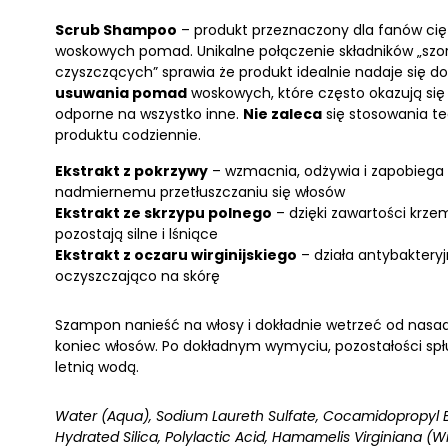
Scrub Shampoo
– produkt przeznaczony dla fanów cię
woskowych pomad. Unikalne połączenie składników „szor
czyszczących” sprawia że produkt idealnie nadaje się do
usuwania pomad
woskowych, które często okazują się
odporne na wszystko inne.
Nie zaleca
się stosowania t
produktu codziennie.
Ekstrakt z pokrzywy
– wzmacnia, odżywia i zapobiega
nadmiernemu przetłuszczaniu się włosów
Ekstrakt ze skrzypu polnego
– dzięki zawartości krze
pozostają silne i lśniące
Ekstrakt z oczaru wirginijskiego
– działa antybakteryjn
oczyszczająco na skórę
Szampon nanieść na włosy i dokładnie wetrzeć od nasa
koniec włosów. Po dokładnym wymyciu, pozostałości sp
letnią wodą.
Water (Aqua), Sodium Laureth Sulfate, Cocamidopropyl 
Hydrated Silica, Polylactic Acid, Hamamelis Virginiana (W