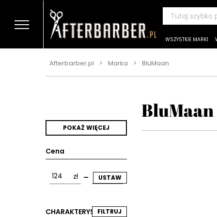
WSZYSTKIE MARKI
Afterbarber.pl
Marka
BluMaan
>
>
BluMaan
POKAŻ WIĘCEJ
Cena
-
zł
zł
USTAW
CHARAKTERYSTYKA
FILTRUJ