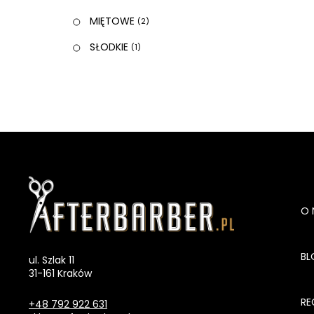
MIĘTOWE
(2)
SŁODKIE
(1)
O 
BL
ul. Szlak 11
31-161 Kraków
RE
+48 792 922 631