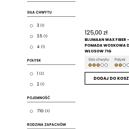
SIŁA CHWYTU
3
(1)
125,00
zł
3.5
(1)
BLUMAAN WAX FIBER 
POMADA WOSKOWA 
4
(1)
WŁOSOW 71G
Siła chwytu:
Połysk:
POŁYSK
1
(2)
DODAJ DO KOSZ
2
(1)
POJEMNOŚĆ
71G
(3)
RODZINA ZAPACHÓW