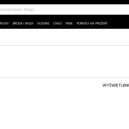
WŁOSY
BRODA I WĄSY
GOLENIE
CIAŁO
INNE
POMYSŁY NA PREZENT