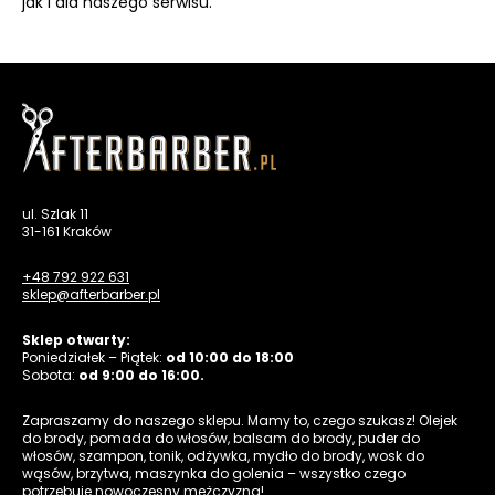
jak i dla naszego serwisu.
ul. Szlak 11
31-161 Kraków
+48 792 922 631
sklep@afterbarber.pl
Sklep otwarty:
Poniedziałek – Piątek:
od 10:00 do 18:00
Sobota:
od 9:00 do 16:00.
Zapraszamy do naszego sklepu. Mamy to, czego szukasz! Olejek
do brody, pomada do włosów, balsam do brody, puder do
włosów, szampon, tonik, odżywka, mydło do brody, wosk do
wąsów, brzytwa, maszynka do golenia – wszystko czego
potrzebuje nowoczesny mężczyzna!