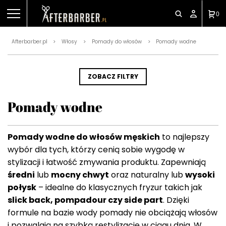
0
Afterbarber.pl
Włosy
Pomady do włosów
Pomady wodne
>
>
>
ZOBACZ FILTRY
Pomady wodne
Pomady wodne do włosów męskich
to najlepszy
wybór dla tych, którzy cenią sobie wygodę w
stylizacji i łatwość zmywania produktu. Zapewniają
średni
lub
mocny chwyt
oraz naturalny lub
wysoki
połysk
– idealne do klasycznych fryzur takich jak
slick back, pompadour czy side part
. Dzięki
formule na bazie wody pomady nie obciążają włosów
i pozwalają na szybką restylizację w ciągu dnia. W