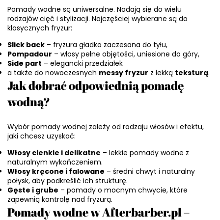
Pomady wodne są uniwersalne. Nadają się do wielu
rodzajów cięć i stylizacji. Najczęściej wybierane są do
klasycznych fryzur:
Slick back
– fryzura gładko zaczesana do tyłu,
Pompadour
– włosy pełne objętości, uniesione do góry,
Side part
– elegancki przedziałek
a także do nowoczesnych
messy fryzur
z lekką
teksturą
.
Jak dobrać odpowiednią pomadę
wodną?
Wybór pomady wodnej zależy od rodzaju włosów i efektu,
jaki chcesz uzyskać:
Włosy cienkie i delikatne
– lekkie pomady wodne z
naturalnym wykończeniem.
Włosy kręcone i falowane
– średni chwyt i naturalny
połysk, aby podkreślić ich strukturę.
Gęste i grube
– pomady o mocnym chwycie, które
zapewnią kontrolę nad fryzurą.
Pomady wodne w Afterbarber.pl –