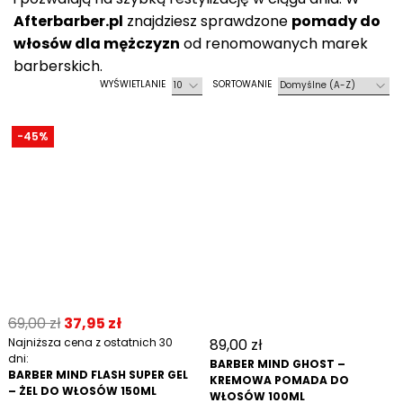
Afterbarber.pl
znajdziesz sprawdzone
pomady do
włosów dla mężczyzn
od renomowanych marek
barberskich.
-45%
69,00
zł
37,95
zł
Najniższa cena z ostatnich 30
89,00
zł
dni:
BARBER MIND GHOST –
BARBER MIND FLASH SUPER GEL
KREMOWA POMADA DO
– ŻEL DO WŁOSÓW 150ML
WŁOSÓW 100ML