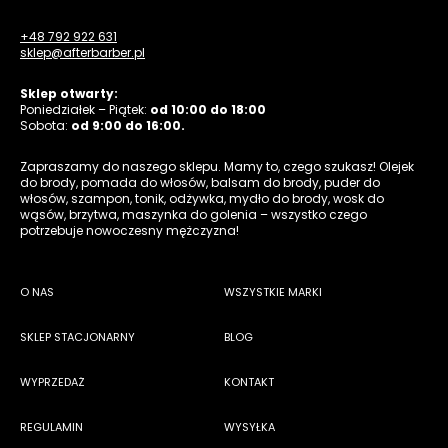
+48 792 922 631
sklep@afterbarber.pl
Sklep otwarty:
Poniedziałek – Piątek:
od 10:00 do 18:00
Sobota:
od 9:00 do 16:00.
Zapraszamy do naszego sklepu. Mamy to, czego szukasz! Olejek
do brody, pomada do włosów, balsam do brody, puder do
włosów, szampon, tonik, odżywka, mydło do brody, wosk do
wąsów, brzytwa, maszynka do golenia – wszystko czego
potrzebuje nowoczesny mężczyzna!
O NAS
WSZYSTKIE MARKI
SKLEP STACJONARNY
BLOG
WYPRZEDAŻ
KONTAKT
REGULAMIN
WYSYŁKA