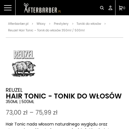
0
Afterbarber.pl
Włosy
Prestylery
Toniki do włosów
>
>
>
>
Reuzel Hair Tonic – Tonik do włosów 350ml / 500ml
REUZEL
HAIR TONIC - TONIK DO WŁOSÓW
350ML | 500ML
73,00
zł
–
75,99
zł
Hair Tonic nada włosom naturalnego wyglądu oraz