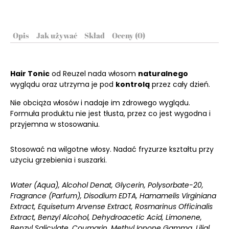
Opis
Jak używać
Skład
Oceny (0)
Hair Tonic
od Reuzel nada włosom
naturalnego
wyglądu oraz utrzyma je pod
kontrolą
przez cały dzień.
Nie obciąża włosów i nadaje im zdrowego wyglądu.
Formuła produktu nie jest tłusta, przez co jest wygodna i
przyjemna w stosowaniu.
Stosować na wilgotne włosy. Nadać fryzurze kształtu przy
użyciu grzebienia i suszarki.
Water (Aqua), Alcohol Denat, Glycerin, Polysorbate-20,
Fragrance (Parfum), Disodium EDTA, Hamamelis Virginiana
Extract, Equisetum Arvense Extract, Rosmarinus Officinalis
Extract, Benzyl Alcohol, Dehydroacetic Acid, Limonene,
Benzyl Salicylate, Coumarin, Methyl Ionone Gamma, Lilial,