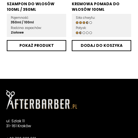
SZAMPON DO WŁOSÓW
KREMOWA POMADA DO
100ML / 350ML
WŁOSÓW 100ML
Pojemność:
Siła chwytu:
350ml /
100ml
Rodzina zapachów:
Połysk:
Ziołowe
POKAŻ PRODUKT
DODAJ DO KOSZYKA
ul. Szlak 11
31-161 Kraków