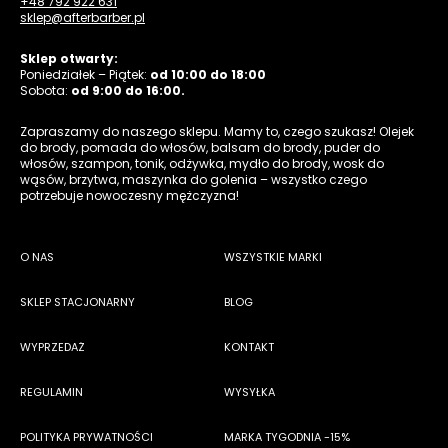
+48 792 922 631
sklep@afterbarber.pl
Sklep otwarty:
Poniedziałek – Piątek:
od 10:00 do 18:00
Sobota:
od 9:00 do 16:00.
Zapraszamy do naszego sklepu. Mamy to, czego szukasz! Olejek
do brody, pomada do włosów, balsam do brody, puder do
włosów, szampon, tonik, odżywka, mydło do brody, wosk do
wąsów, brzytwa, maszynka do golenia – wszystko czego
potrzebuje nowoczesny mężczyzna!
O NAS
WSZYSTKIE MARKI
SKLEP STACJONARNY
BLOG
WYPRZEDAŻ
KONTAKT
REGULAMIN
WYSYŁKA
POLITYKA PRYWATNOŚCI
MARKA TYGODNIA -15%