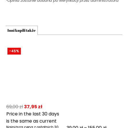
*Opinia zostanie dodana po weryfikacji przez administratora
Inni kupili także
-45%
69,00
zł
37,95
zł
Price in the last 30 days
is the same as current
Najniższa cena z ostatnich 30
39,00
zł
–
155,00
zł