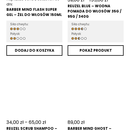
dni:
REUZEL BLUE – WODNA
BARBER MIND FLASH SUPER
POMADA DO WŁOSÓW 35G /
GEL – ŻEL DO WŁOSÓW 150ML
95G / 340G
Siła chwytu:
Siła chwytu:
Połysk:
Połysk:
DODAJ DO KOSZYKA
POKAŻ PRODUKT
34,00
zł
–
65,00
zł
89,00
zł
REUZEL SCRUB SHAMPOO –
BARBER MIND GHOST –