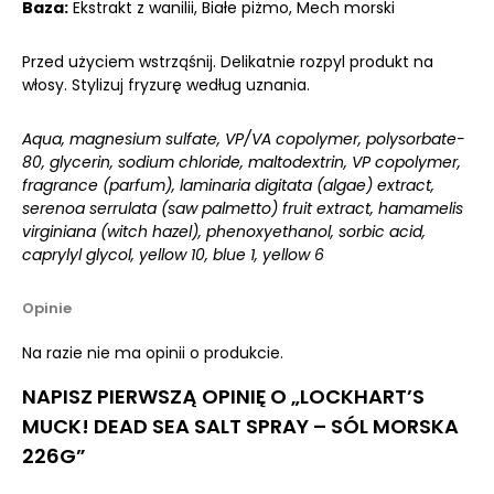
Baza:
Ekstrakt z wanilii, Białe piżmo, Mech morski
Przed użyciem wstrząśnij. Delikatnie rozpyl produkt na
włosy. Stylizuj fryzurę według uznania.
Aqua, magnesium sulfate, VP/VA copolymer, polysorbate-
80, glycerin, sodium chloride, maltodextrin, VP copolymer,
fragrance (parfum), laminaria digitata (algae) extract,
serenoa serrulata (saw palmetto) fruit extract, hamamelis
virginiana (witch hazel), phenoxyethanol, sorbic acid,
caprylyl glycol, yellow 10, blue 1, yellow 6
Opinie
Na razie nie ma opinii o produkcie.
NAPISZ PIERWSZĄ OPINIĘ O „LOCKHART’S
MUCK! DEAD SEA SALT SPRAY – SÓL MORSKA
226G”