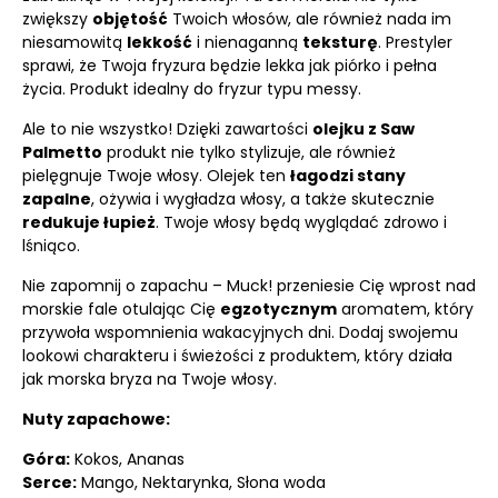
zwiększy
objętość
Twoich włosów, ale również nada im
niesamowitą
lekkość
i nienaganną
teksturę
. Prestyler
sprawi, że Twoja fryzura będzie lekka jak piórko i pełna
życia. Produkt idealny do fryzur typu messy.
Ale to nie wszystko! Dzięki zawartości
olejku z Saw
Palmetto
produkt nie tylko stylizuje, ale również
pielęgnuje Twoje włosy. Olejek ten
łagodzi stany
zapalne
, ożywia i wygładza włosy, a także skutecznie
redukuje łupież
. Twoje włosy będą wyglądać zdrowo i
lśniąco.
Nie zapomnij o zapachu – Muck! przeniesie Cię wprost nad
morskie fale otulając Cię
egzotycznym
aromatem, który
przywoła wspomnienia wakacyjnych dni. Dodaj swojemu
lookowi charakteru i świeżości z produktem, który działa
jak morska bryza na Twoje włosy.
Nuty zapachowe:
Góra:
Kokos, Ananas
Serce:
Mango, Nektarynka, Słona woda