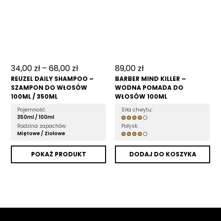
34,00
zł
–
68,00
zł
89,00
zł
REUZEL DAILY SHAMPOO –
BARBER MIND KILLER –
SZAMPON DO WŁOSÓW
WODNA POMADA DO
100ML / 350ML
WŁOSÓW 100ML
Pojemność:
Siła chwytu:
350ml /
100ml
Rodzina zapachów:
Połysk:
Miętowe /
Ziołowe
POKAŻ PRODUKT
DODAJ DO KOSZYKA