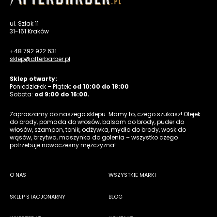
ul. Szlak 11
31-161 Kraków
+48 792 922 631
sklep@afterbarber.pl
Sklep otwarty:
Poniedziałek – Piątek:
od 10:00 do 18:00
Sobota:
od 9:00 do 16:00.
Zapraszamy do naszego sklepu. Mamy to, czego szukasz! Olejek
do brody, pomada do włosów, balsam do brody, puder do
włosów, szampon, tonik, odżywka, mydło do brody, wosk do
wąsów, brzytwa, maszynka do golenia – wszystko czego
potrzebuje nowoczesny mężczyzna!
O NAS
WSZYSTKIE MARKI
SKLEP STACJONARNY
BLOG