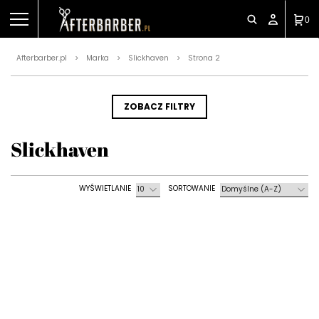
0
Afterbarber.pl
Marka
Slickhaven
Strona 2
>
>
>
ZOBACZ FILTRY
Slickhaven