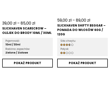
59,00
zł
–
89,00
zł
39,00
zł
–
85,00
zł
SLICKHAVEN SHIFTY BEGGAR –
SLICKHAVEN SCARECROW –
POMADA DO WŁOSÓW 60G /
OLEJEK DO BRODY 10ML / 30ML
120G
Pojemność:
Siła chwytu:
10ml /
30ml
Rodzina zapachów:
Połysk:
Zielone /
Ziołowe
POKAŻ PRODUKT
POKAŻ PRODUKT