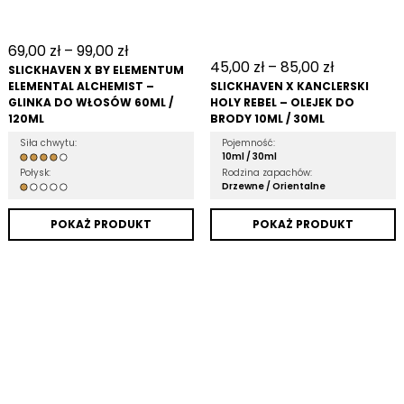
69,00
zł
–
99,00
zł
45,00
zł
–
85,00
zł
SLICKHAVEN X BY ELEMENTUM
ELEMENTAL ALCHEMIST –
SLICKHAVEN X KANCLERSKI
GLINKA DO WŁOSÓW 60ML /
HOLY REBEL – OLEJEK DO
120ML
BRODY 10ML / 30ML
Siła chwytu:
Pojemność:
10ml /
30ml
Połysk:
Rodzina zapachów:
Drzewne /
Orientalne
POKAŻ PRODUKT
POKAŻ PRODUKT