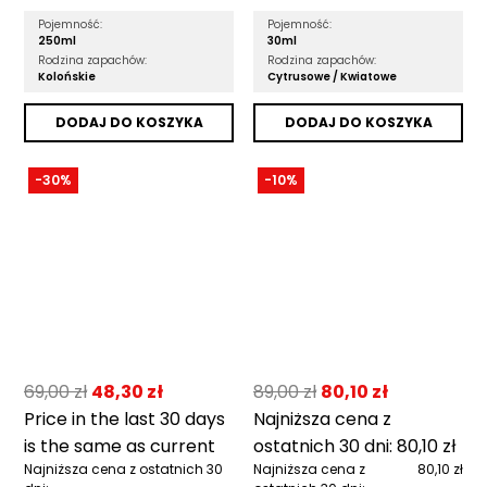
Pojemność:
Pojemność:
250ml
30ml
Rodzina zapachów:
Rodzina zapachów:
Kolońskie
Cytrusowe /
Kwiatowe
DODAJ DO KOSZYKA
DODAJ DO KOSZYKA
-30%
-10%
69,00
zł
48,30
zł
89,00
zł
80,10
zł
Price in the last 30 days
Najniższa cena z
is the same as current
ostatnich 30 dni:
80,10
zł
Najniższa cena z ostatnich 30
Najniższa cena z
80,10 zł