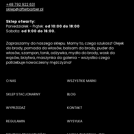
+48 792 922 631
sklep@afterbarber.pl
Sklep otwarty:
Poniedziałek – Piątek:
od 10:00 do 18:00
Sobota:
od 9:00 do 16:00.
Zapraszamy do naszego sklepu. Mamy to, czego szukasz! Olejek
do brody, pomada do włosów, balsam do brody, puder do
włosów, szampon, tonik, odżywka, mydło do brody, wosk do
wąsów, brzytwa, maszynka do golenia – wszystko czego
potrzebuje nowoczesny mężczyzna!
O NAS
WSZYSTKIE MARKI
SKLEP STACJONARNY
BLOG
WYPRZEDAŻ
KONTAKT
REGULAMIN
WYSYŁKA