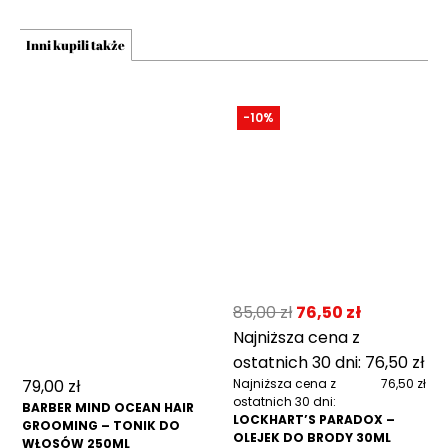
Inni kupili także
-10%
85,00
zł
76,50
zł
Najniższa cena z
ostatnich 30 dni:
76,50
zł
79,00
zł
Najniższa cena z
76,50 zł
ostatnich 30 dni:
BARBER MIND OCEAN HAIR
LOCKHART’S PARADOX –
GROOMING – TONIK DO
OLEJEK DO BRODY 30ML
WŁOSÓW 250ML