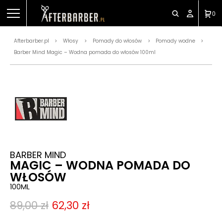
0
Afterbarber.pl
Włosy
Pomady do włosów
Pomady wodne
>
>
>
>
Barber Mind Magic – Wodna pomada do włosów 100ml
BARBER MIND
MAGIC – WODNA POMADA DO
WŁOSÓW
100ML
89,00
zł
62,30
zł