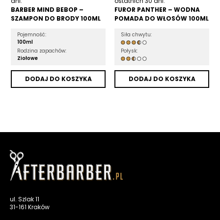
dni:
ostatnich 30 dni:
BARBER MIND BEBOP –
FUROR PANTHER – WODNA
SZAMPON DO BRODY 100ML
POMADA DO WŁOSÓW 100ML
Pojemność:
Siła chwytu:
100ml
Rodzina zapachów:
Połysk:
Ziołowe
DODAJ DO KOSZYKA
DODAJ DO KOSZYKA
ul. Szlak 11
31-161 Kraków