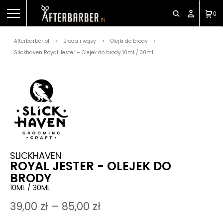
0
Afterbarber.pl
Broda i wąsy
Olejki do brody
>
>
>
Slickhaven Royal Jester – Olejek do brody 10ml / 30ml
SLICKHAVEN
ROYAL JESTER - OLEJEK DO
BRODY
10ML / 30ML
39,00
zł
–
85,00
zł