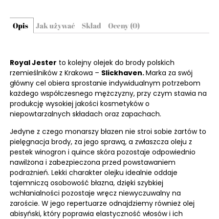
Opis
Jak używać
Skład
Oceny (0)
Royal Jester
to kolejny olejek do brody polskich
rzemieślników z Krakowa –
Slickhaven.
Marka za swój
główny cel obiera sprostanie indywidualnym potrzebom
każdego współczesnego mężczyzny, przy czym stawia na
produkcję wysokiej jakości kosmetyków o
niepowtarzalnych składach oraz zapachach.
Jedyne z czego monarszy błazen nie stroi sobie żartów to
pielęgnacja brody, za jego sprawą, a zwłaszcza oleju z
pestek winogron i quince skóra pozostaje odpowiednio
nawilżona i zabezpieczona przed powstawaniem
podrażnień. Lekki charakter olejku idealnie oddaje
tajemniczą osobowość błazna, dzięki szybkiej
wchłanialności pozostaje wręcz niewyczuwalny na
zaroście. W jego repertuarze odnajdziemy również olej
abisyński, który poprawia elastyczność włosów i ich