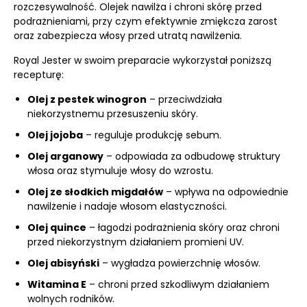
rozczesywalność. Olejek nawilża i chroni skórę przed
podrażnieniami, przy czym efektywnie zmiękcza zarost
oraz zabezpiecza włosy przed utratą nawilżenia.
Royal Jester w swoim preparacie wykorzystał poniższą
recepturę:
Olej z pestek winogron
– przeciwdziała
niekorzystnemu przesuszeniu skóry.
Olej jojoba
– reguluje produkcję sebum.
Olej arganowy
– odpowiada za odbudowę struktury
włosa oraz stymuluje włosy do wzrostu.
Olej ze słodkich migdałów
– wpływa na odpowiednie
nawilżenie i nadaje włosom elastyczności.
Olej quince
– łagodzi podrażnienia skóry oraz chroni
przed niekorzystnym działaniem promieni UV.
Olej abisyński
– wygładza powierzchnię włosów.
Witamina E
– chroni przed szkodliwym działaniem
wolnych rodników.