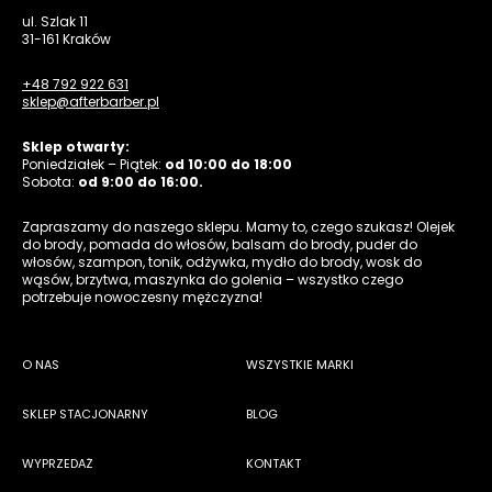
ul. Szlak 11
31-161 Kraków
+48 792 922 631
sklep@afterbarber.pl
Sklep otwarty:
Poniedziałek – Piątek:
od 10:00 do 18:00
Sobota:
od 9:00 do 16:00.
Zapraszamy do naszego sklepu. Mamy to, czego szukasz! Olejek
do brody, pomada do włosów, balsam do brody, puder do
włosów, szampon, tonik, odżywka, mydło do brody, wosk do
wąsów, brzytwa, maszynka do golenia – wszystko czego
potrzebuje nowoczesny mężczyzna!
O NAS
WSZYSTKIE MARKI
SKLEP STACJONARNY
BLOG
WYPRZEDAŻ
KONTAKT