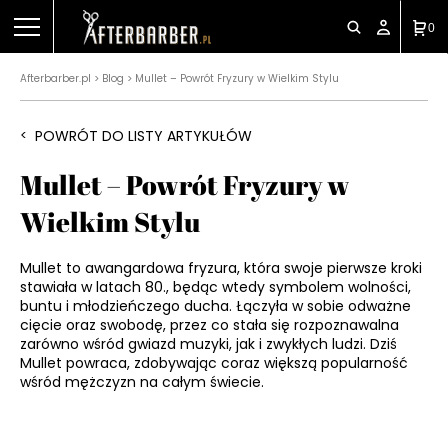
0
Afterbarber.pl
Blog
Mullet – Powrót Fryzury w Wielkim Stylu
>
>
POWRÓT DO LISTY ARTYKUŁÓW
<
Mullet – Powrót Fryzury w
Wielkim Stylu
Mullet to awangardowa fryzura, która swoje pierwsze kroki
stawiała w latach 80., będąc wtedy symbolem wolności,
buntu i młodzieńczego ducha. Łączyła w sobie odważne
cięcie oraz swobodę, przez co stała się rozpoznawalna
zarówno wśród gwiazd muzyki, jak i zwykłych ludzi. Dziś
Mullet powraca, zdobywając coraz większą popularność
wśród mężczyzn na całym świecie.