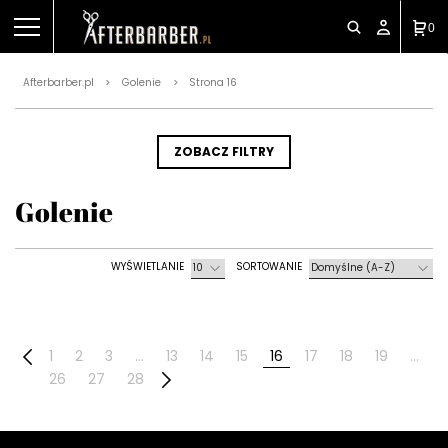
0
Afterbarber.pl
Golenie
Strona 16
>
>
ZOBACZ FILTRY
Golenie
1
2
3
…
13
14
15
16
17
18
19
…
26
27
28