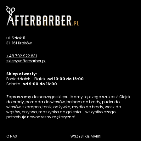
ul. Szlak 11
31-161 Kraków
+48 792 922 631
sklep@afterbarber.pl
Sklep otwarty:
Poniedziałek – Piątek:
od 10:00 do 18:00
Sobota:
od 9:00 do 16:00.
Zapraszamy do naszego sklepu. Mamy to, czego szukasz! Olejek
do brody, pomada do włosów, balsam do brody, puder do
włosów, szampon, tonik, odżywka, mydło do brody, wosk do
wąsów, brzytwa, maszynka do golenia – wszystko czego
potrzebuje nowoczesny mężczyzna!
O NAS
WSZYSTKIE MARKI